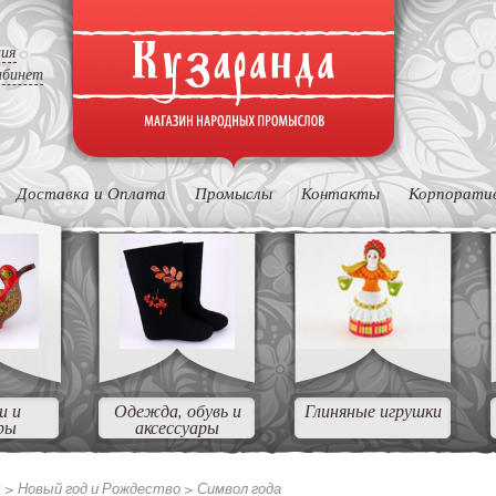
ция
абинет
Доставка и Оплата
Промыслы
Контакты
Корпорати
и и
Одежда, обувь и
Глиняные игрушки
ры
аксессуары
ы >
Новый год и Рождество >
Символ года