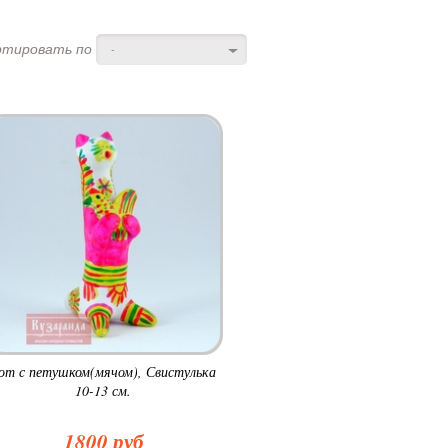
ртировать по
-
от с петушком(мячом), Свистулька
10-13 см.
1800 руб