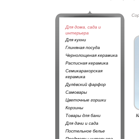
Со
Для дома, сада и
интерьера
Для кухни
Глиняная посуда
Чернолощеная керамика
Расписная керамика
Семикаракорская
керамика
Дулёвский фарфор
Самовары
Цветочные горшки
Корзины
Товары для бани
К
Для дачи и сада
Постельное белье
Предметы интерьера