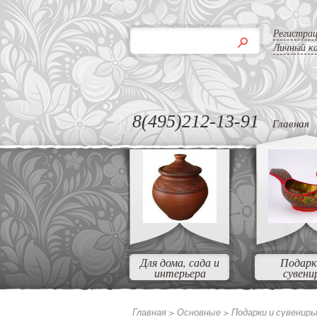
Регистра
Личный к
8(495)212-13-91
Главная
Для дома, сада и
Подарк
интерьера
сувени
Главная >
Основные >
Подарки и сувенир