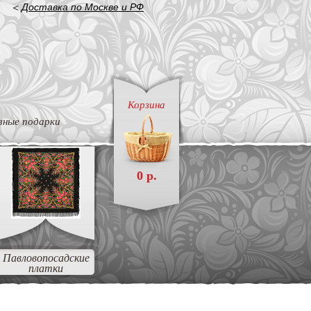
<
Доставка по Москве и РФ
Корзина
вные подарки
0 р.
Павловопосадские
платки