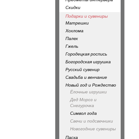
Скидки
Подарки и сувениры
Матрешки
Хохлома
Палех
Гжель
Городецкая роспись
Богородская игрушка
Русский сувенир
Свадьба и венчание
Новый год и Рождество
Ёлочные игрушки
Дед Мороз и
Снегурочка
Символ года
Свечи и подсвечники
Новогодние сувениры
Пасха