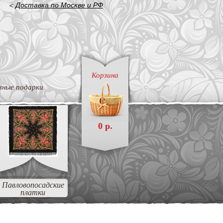
<
Доставка по Москве и РФ
Корзина
вные подарки
0 р.
Павловопосадские
платки