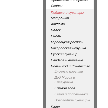
Скидки
Подарки и сувениры
Матрешки
Хохлома
Палех
Гжель
Городецкая роспись
Богородская игрушка
Русский сувенир
Свадьба и венчание
Новый год и Рождество
Ёлочные игрушки
Дед Мороз и
Снегурочка
Символ года
Свечи и подсвечники
Новогодние сувениры
Пасха