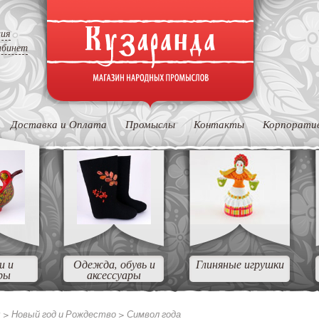
ция
абинет
Доставка и Оплата
Промыслы
Контакты
Корпорати
и и
Одежда, обувь и
Глиняные игрушки
ры
аксессуары
ы >
Новый год и Рождество >
Символ года