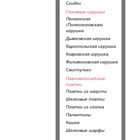
Скидки
Глиняные игрушки
Пензенская
(Полеологовская)
игрушка
Дымковская игрушка
Каргопольская игрушка
Ковровская игрушка
Филимоновская игрушка
Свистульки
Павловопосадские
платки
Платки из шерсти
Шелковые платки
Платки из хлопка
Палантины
Кашне
Шелковые шарфы