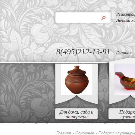
Регистра
Личный к
8(495)212-13-91
Главная
Для дома, сада и
Подарк
интерьера
сувени
Главная >
Основные >
Подарки и сувенир