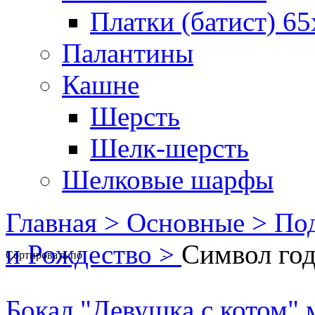
Платки (батист) 65
Палантины
Кашне
Шерсть
Шелк-шерсть
Шелковые шарфы
Главная >
Основные >
Под
и Рождество >
Символ год
Сортировать по
-
Бокал "Девушка с котом" 