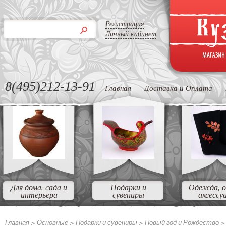
Регистрация
Личный кабинет
8(495)212-13-91
Главная
Доставка и Оплата
Для дома, сада и
Подарки и
Одежда, о
интерьера
сувениры
аксессу
Главная >
Основные >
Подарки и сувениры >
Новый год и Рождество 