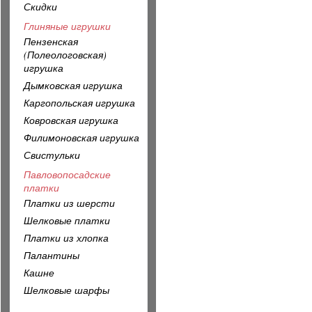
Скидки
Глиняные игрушки
Пензенская
(Полеологовская)
игрушка
Дымковская игрушка
Каргопольская игрушка
Ковровская игрушка
Филимоновская игрушка
Свистульки
Павловопосадские
платки
Платки из шерсти
Шелковые платки
Платки из хлопка
Палантины
Кашне
Шелковые шарфы