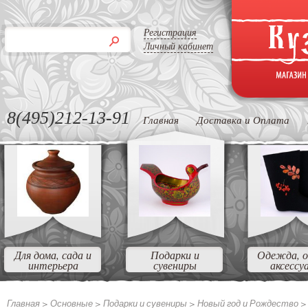
Регистрация
Личный кабинет
8(495)212-13-91
Главная
Доставка и Оплата
Для дома, сада и
Подарки и
Одежда, о
интерьера
сувениры
аксессу
Главная >
Основные >
Подарки и сувениры >
Новый год и Рождество 