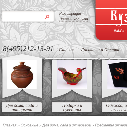
Регистрация
Личный кабинет
8(495)212-13-91
Главная
Доставка и Оплата
Для дома, сада и
Подарки и
Одежда, о
интерьера
сувениры
аксессу
Главная >
Основные >
Для дома, сада и интерьера >
Предметы интер