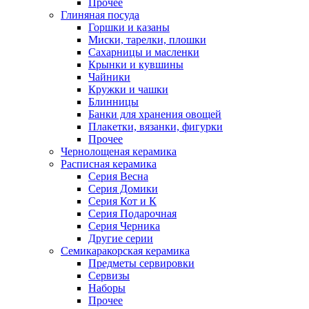
Прочее
Глиняная посуда
Горшки и казаны
Миски, тарелки, плошки
Сахарницы и масленки
Крынки и кувшины
Чайники
Кружки и чашки
Блинницы
Банки для хранения овощей
Плакетки, вязанки, фигурки
Прочее
Чернолощеная керамика
Расписная керамика
Серия Весна
Серия Домики
Серия Кот и К
Серия Подарочная
Серия Черника
Другие серии
Семикаракорская керамика
Предметы сервировки
Сервизы
Наборы
Прочее