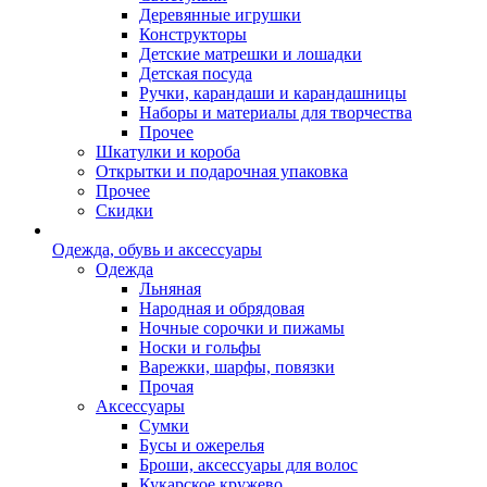
Деревянные игрушки
Конструкторы
Детские матрешки и лошадки
Детская посуда
Ручки, карандаши и карандашницы
Наборы и материалы для творчества
Прочее
Шкатулки и короба
Открытки и подарочная упаковка
Прочее
Скидки
Одежда, обувь и аксессуары
Одежда
Льняная
Народная и обрядовая
Ночные сорочки и пижамы
Носки и гольфы
Варежки, шарфы, повязки
Прочая
Аксессуары
Сумки
Бусы и ожерелья
Броши, аксессуары для волос
Кукарское кружево