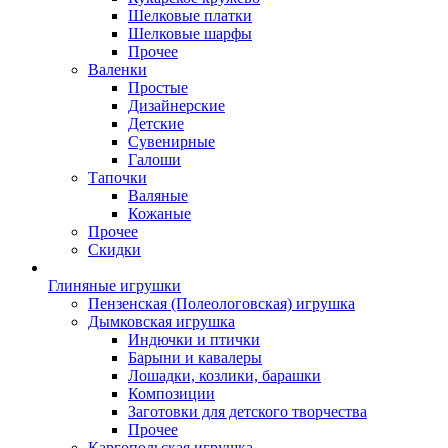
Шелковые платки
Шелковые шарфы
Прочее
Валенки
Простые
Дизайнерские
Детские
Сувенирные
Галоши
Тапочки
Валяные
Кожаные
Прочее
Скидки
Глиняные игрушки
Пензенская (Полеологовская) игрушка
Дымковская игрушка
Индючки и птички
Барыни и кавалеры
Лошадки, козлики, барашки
Композиции
Заготовки для детского творчества
Прочее
Каргопольская игрушка