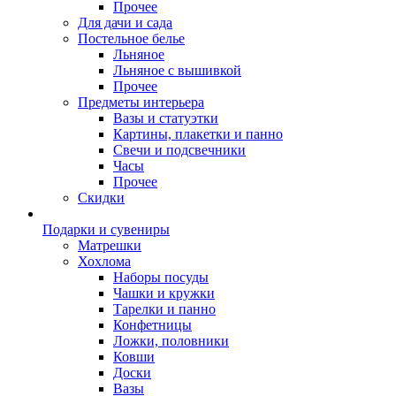
Прочее
Для дачи и сада
Постельное белье
Льняное
Льняное с вышивкой
Прочее
Предметы интерьера
Вазы и статуэтки
Картины, плакетки и панно
Свечи и подсвечники
Часы
Прочее
Скидки
Подарки и сувениры
Матрешки
Хохлома
Наборы посуды
Чашки и кружки
Тарелки и панно
Конфетницы
Ложки, половники
Ковши
Доски
Вазы