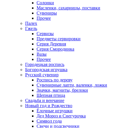
Солонки
Масленки, сахарницы, поставки
Сувениры
Прочее
Палех
Гжель
Сервизы
Предметы сервировки
Серия Деревня
Серия Смородинка
Вазы
Прочее
Городецкая роспись
Богородская игрушка
Русский сувенир
Роспись по дереву
Сувенирные лапти, валенки, ложки
Значки, магниты, брелоки
Щепная птица
Свадьба и венчание
Новый год и Рождество
Ёлочные игрушки
Дед Мороз и Снегурочка
Символ года
Свечи и подсвечники