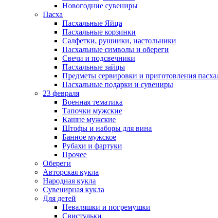
Новогодние сувениры
Пасха
Пасхальные Яйца
Пасхальные корзинки
Салфетки, рушники, настольники
Пасхальные символы и обереги
Свечи и подсвечники
Пасхальные зайцы
Предметы сервировки и приготовления пасх
Пасхальные подарки и сувениры
23 февраля
Военная тематика
Тапочки мужские
Кашне мужские
Штофы и наборы для вина
Банное мужское
Рубахи и фартуки
Прочее
Обереги
Авторская кукла
Народная кукла
Сувенирная кукла
Для детей
Неваляшки и погремушки
Свистульки