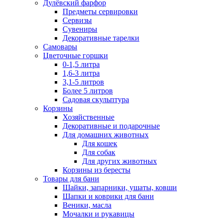
Дулёвский фарфор
Предметы сервировки
Сервизы
Сувениры
Декоративные тарелки
Самовары
Цветочные горшки
0-1,5 литра
1,6-3 литра
3,1-5 литров
Более 5 литров
Садовая скульптура
Корзины
Хозяйственные
Декоративные и подарочные
Для домашних животных
Для кошек
Для собак
Для других животных
Корзины из бересты
Товары для бани
Шайки, запарники, ушаты, ковши
Шапки и коврики для бани
Веники, масла
Мочалки и рукавицы