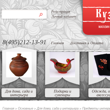
Регистрация
Личный кабинет
8(495)212-13-91
Главная
Доставка и Оплата
Для дома, сада и
Подарки и
Одежда, о
интерьера
сувениры
аксессу
Главная >
Основные >
Для дома, сада и интерьера >
Предметы интер