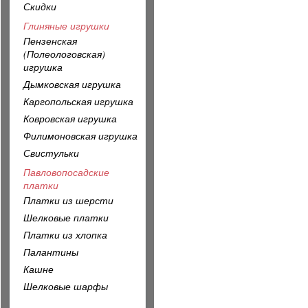
Скидки
Глиняные игрушки
Пензенская
(Полеологовская)
игрушка
Дымковская игрушка
Каргопольская игрушка
Ковровская игрушка
Филимоновская игрушка
Свистульки
Павловопосадские
платки
Платки из шерсти
Шелковые платки
Платки из хлопка
Палантины
Кашне
Шелковые шарфы