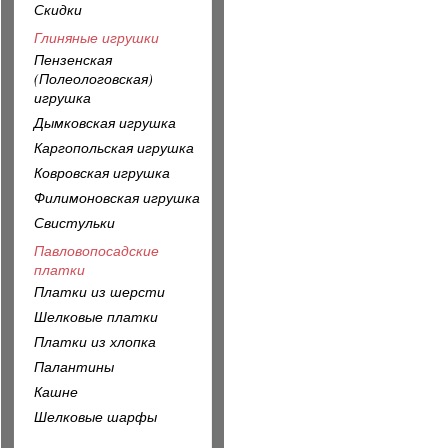
Скидки
Глиняные игрушки
Пензенская
(Полеологовская)
игрушка
Дымковская игрушка
Каргопольская игрушка
Ковровская игрушка
Филимоновская игрушка
Свистульки
Павловопосадские
платки
Платки из шерсти
Шелковые платки
Платки из хлопка
Палантины
Кашне
Шелковые шарфы