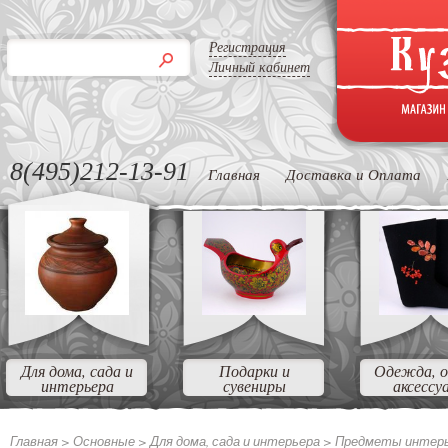
Регистрация
Личный кабинет
8(495)212-13-91
Главная
Доставка и Оплата
Для дома, сада и
Подарки и
Одежда, о
интерьера
сувениры
аксессу
Главная >
Основные >
Для дома, сада и интерьера >
Предметы интер