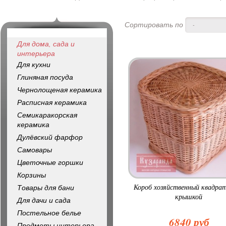
Сортировать по
-
Для дома, сада и
интерьера
Для кухни
Глиняная посуда
Чернолощеная керамика
Расписная керамика
Семикаракорская
керамика
Дулёвский фарфор
Самовары
Цветочные горшки
Корзины
Короб хозяйственный квадра
Товары для бани
крышкой
Для дачи и сада
Постельное белье
6840 руб
Предметы интерьера