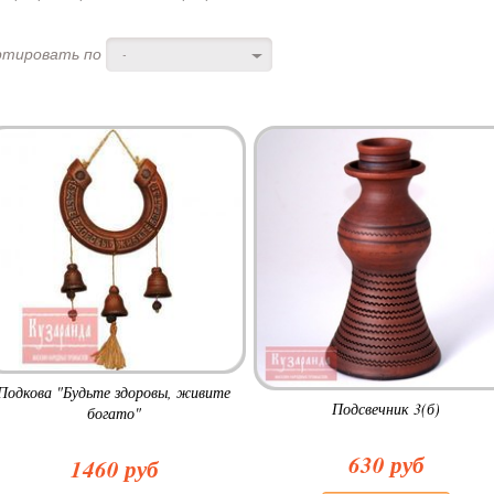
ртировать по
-
Подкова "Будьте здоровы, живите
Подсвечник 3(б)
богато"
630 руб
1460 руб