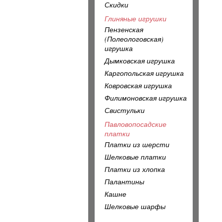
Скидки
Глиняные игрушки
Пензенская
(Полеологовская)
игрушка
Дымковская игрушка
Каргопольская игрушка
Ковровская игрушка
Филимоновская игрушка
Свистульки
Павловопосадские
платки
Платки из шерсти
Шелковые платки
Платки из хлопка
Палантины
Кашне
Шелковые шарфы