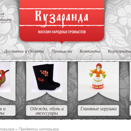
ция
абинет
Доставка и Оплата
Промыслы
Контакты
Корпорати
и и
Одежда, обувь и
Глиняные игрушки
ры
аксессуары
нтерьера >
Предметы интерьера