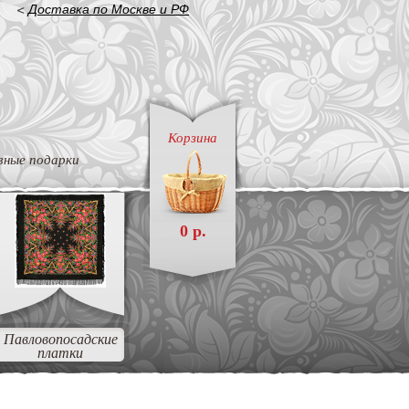
<
Доставка по Москве и РФ
Корзина
вные подарки
0 р.
Павловопосадские
платки