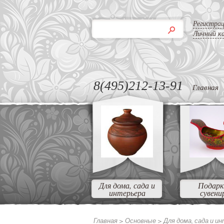
Регистра
Личный к
8(495)212-13-91
Главная
Для дома, сада и
Подарк
интерьера
сувени
Главная >
Основные >
Для дома, сада и и