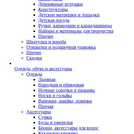
Деревянные игрушки
Конструкторы
Детские матрешки и лошадки
Детская посуда
Ручки, карандаши и карандашницы
Наборы и материалы для творчества
Прочее
Шкатулки и короба
Открытки и подарочная упаковка
Прочее
Скидки
Одежда, обувь и аксессуары
Одежда
Льняная
Народная и обрядовая
Ночные сорочки и пижамы
Носки и гольфы
Варежки, шарфы, повязки
Прочая
Аксессуары
Сумки
Бусы и ожерелья
Броши, аксессуары для волос
Кукарское кружево