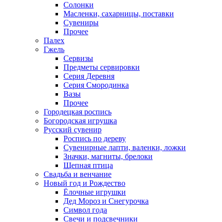
Солонки
Масленки, сахарницы, поставки
Сувениры
Прочее
Палех
Гжель
Сервизы
Предметы сервировки
Серия Деревня
Серия Смородинка
Вазы
Прочее
Городецкая роспись
Богородская игрушка
Русский сувенир
Роспись по дереву
Сувенирные лапти, валенки, ложки
Значки, магниты, брелоки
Щепная птица
Свадьба и венчание
Новый год и Рождество
Ёлочные игрушки
Дед Мороз и Снегурочка
Символ года
Свечи и подсвечники