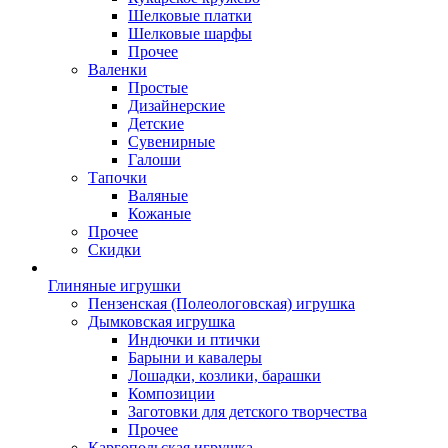
Шелковые платки
Шелковые шарфы
Прочее
Валенки
Простые
Дизайнерские
Детские
Сувенирные
Галоши
Тапочки
Валяные
Кожаные
Прочее
Скидки
Глиняные игрушки
Пензенская (Полеологовская) игрушка
Дымковская игрушка
Индючки и птички
Барыни и кавалеры
Лошадки, козлики, барашки
Композиции
Заготовки для детского творчества
Прочее
Каргопольская игрушка