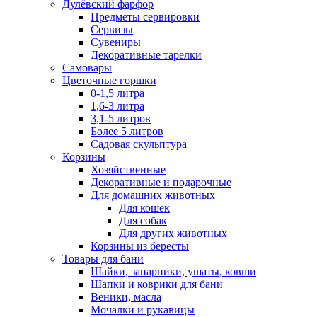
Дулёвский фарфор
Предметы сервировки
Сервизы
Сувениры
Декоративные тарелки
Самовары
Цветочные горшки
0-1,5 литра
1,6-3 литра
3,1-5 литров
Более 5 литров
Садовая скульптура
Корзины
Хозяйственные
Декоративные и подарочные
Для домашних животных
Для кошек
Для собак
Для других животных
Корзины из бересты
Товары для бани
Шайки, запарники, ушаты, ковши
Шапки и коврики для бани
Веники, масла
Мочалки и рукавицы