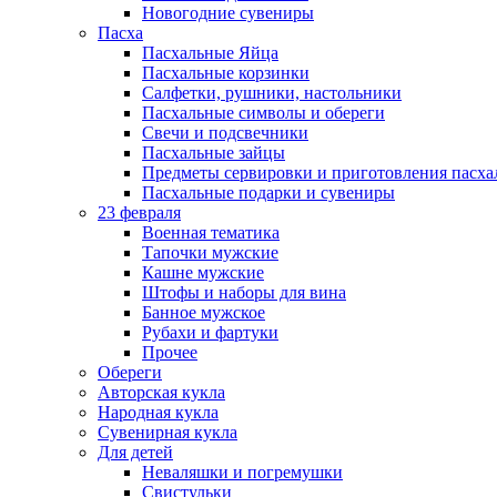
Новогодние сувениры
Пасха
Пасхальные Яйца
Пасхальные корзинки
Салфетки, рушники, настольники
Пасхальные символы и обереги
Свечи и подсвечники
Пасхальные зайцы
Предметы сервировки и приготовления пасх
Пасхальные подарки и сувениры
23 февраля
Военная тематика
Тапочки мужские
Кашне мужские
Штофы и наборы для вина
Банное мужское
Рубахи и фартуки
Прочее
Обереги
Авторская кукла
Народная кукла
Сувенирная кукла
Для детей
Неваляшки и погремушки
Свистульки