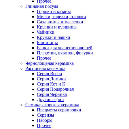
Прочее
Глиняная посуда
Горшки и казаны
Миски, тарелки, плошки
Сахарницы и масленки
Крынки и кувшины
Чайники
Кружки и чашки
Блинницы
Банки для хранения овощей
Плакетки, вязанки, фигурки
Прочее
Чернолощеная керамика
Расписная керамика
Серия Весна
Серия Домики
Серия Кот и К
Серия Подарочная
Серия Черника
Другие серии
Семикаракорская керамика
Предметы сервировки
Сервизы
Наборы
Прочее