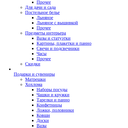
Прочее
Для дачи и сада
Постельное белье
Льняное
Льняное с вышивкой
Прочее
Предметы интерьера
Вазы и статуэтки
Картины, плакетки и панно
Свечи и подсвечники
Часы
Прочее
Скидки
Подарки и сувениры
Матрешки
Хохлома
Наборы посуды
Чашки и кружки
Тарелки и панно
Конфетницы
Ложки, половники
Ковши
Доски
Вазы