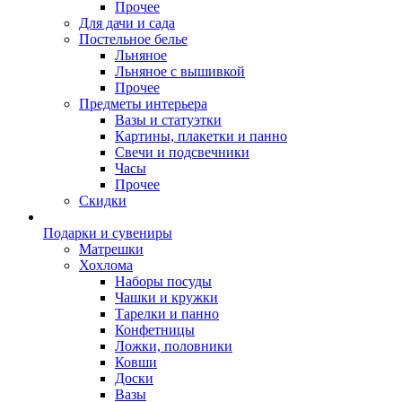
Прочее
Для дачи и сада
Постельное белье
Льняное
Льняное с вышивкой
Прочее
Предметы интерьера
Вазы и статуэтки
Картины, плакетки и панно
Свечи и подсвечники
Часы
Прочее
Скидки
Подарки и сувениры
Матрешки
Хохлома
Наборы посуды
Чашки и кружки
Тарелки и панно
Конфетницы
Ложки, половники
Ковши
Доски
Вазы