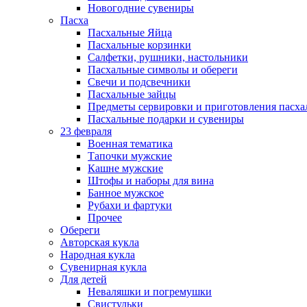
Новогодние сувениры
Пасха
Пасхальные Яйца
Пасхальные корзинки
Салфетки, рушники, настольники
Пасхальные символы и обереги
Свечи и подсвечники
Пасхальные зайцы
Предметы сервировки и приготовления пасх
Пасхальные подарки и сувениры
23 февраля
Военная тематика
Тапочки мужские
Кашне мужские
Штофы и наборы для вина
Банное мужское
Рубахи и фартуки
Прочее
Обереги
Авторская кукла
Народная кукла
Сувенирная кукла
Для детей
Неваляшки и погремушки
Свистульки