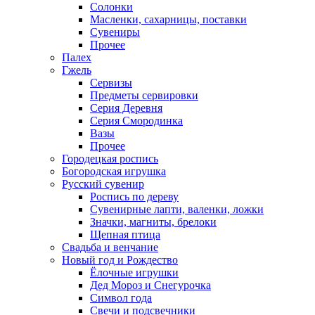
Солонки
Масленки, сахарницы, поставки
Сувениры
Прочее
Палех
Гжель
Сервизы
Предметы сервировки
Серия Деревня
Серия Смородинка
Вазы
Прочее
Городецкая роспись
Богородская игрушка
Русский сувенир
Роспись по дереву
Сувенирные лапти, валенки, ложки
Значки, магниты, брелоки
Щепная птица
Свадьба и венчание
Новый год и Рождество
Ёлочные игрушки
Дед Мороз и Снегурочка
Символ года
Свечи и подсвечники