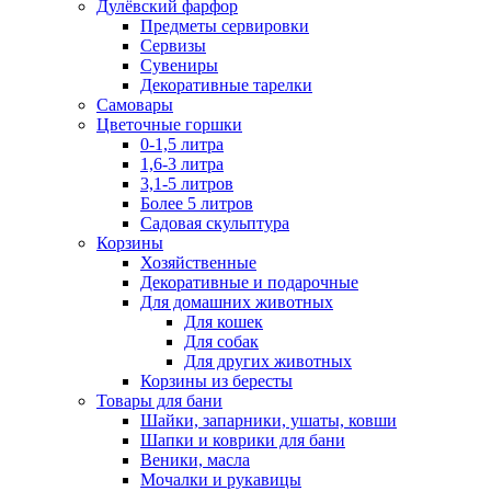
Дулёвский фарфор
Предметы сервировки
Сервизы
Сувениры
Декоративные тарелки
Самовары
Цветочные горшки
0-1,5 литра
1,6-3 литра
3,1-5 литров
Более 5 литров
Садовая скульптура
Корзины
Хозяйственные
Декоративные и подарочные
Для домашних животных
Для кошек
Для собак
Для других животных
Корзины из бересты
Товары для бани
Шайки, запарники, ушаты, ковши
Шапки и коврики для бани
Веники, масла
Мочалки и рукавицы