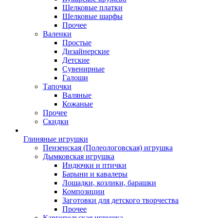
Шелковые платки
Шелковые шарфы
Прочее
Валенки
Простые
Дизайнерские
Детские
Сувенирные
Галоши
Тапочки
Валяные
Кожаные
Прочее
Скидки
Глиняные игрушки
Пензенская (Полеологовская) игрушка
Дымковская игрушка
Индючки и птички
Барыни и кавалеры
Лошадки, козлики, барашки
Композиции
Заготовки для детского творчества
Прочее
Каргопольская игрушка