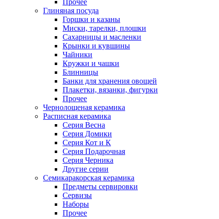
Прочее
Глиняная посуда
Горшки и казаны
Миски, тарелки, плошки
Сахарницы и масленки
Крынки и кувшины
Чайники
Кружки и чашки
Блинницы
Банки для хранения овощей
Плакетки, вязанки, фигурки
Прочее
Чернолощеная керамика
Расписная керамика
Серия Весна
Серия Домики
Серия Кот и К
Серия Подарочная
Серия Черника
Другие серии
Семикаракорская керамика
Предметы сервировки
Сервизы
Наборы
Прочее