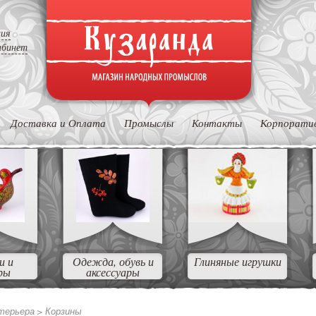
ция
абинет
Доставка и Оплата
Промыслы
Контакты
Корпорати
и и
Одежда, обувь и
Глиняные игрушки
ры
аксессуары
нтерьера >
Корзины