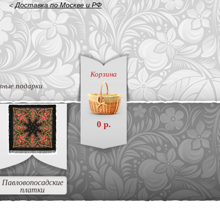
<
Доставка по Москве и РФ
Корзина
вные подарки
0 р.
Павловопосадские
платки