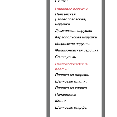
Скидки
Глиняные игрушки
Пензенская
(Полеологовская)
игрушка
Дымковская игрушка
Каргопольская игрушка
Ковровская игрушка
Филимоновская игрушка
Свистульки
Павловопосадские
платки
Платки из шерсти
Шелковые платки
Платки из хлопка
Палантины
Кашне
Шелковые шарфы