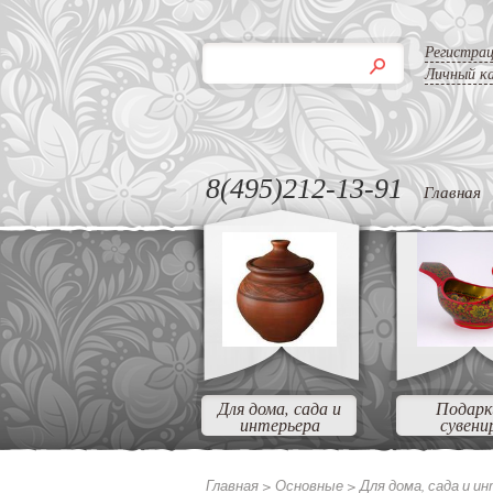
Регистра
Личный к
8(495)212-13-91
Главная
Для дома, сада и
Подарк
интерьера
сувени
Главная >
Основные >
Для дома, сада и и