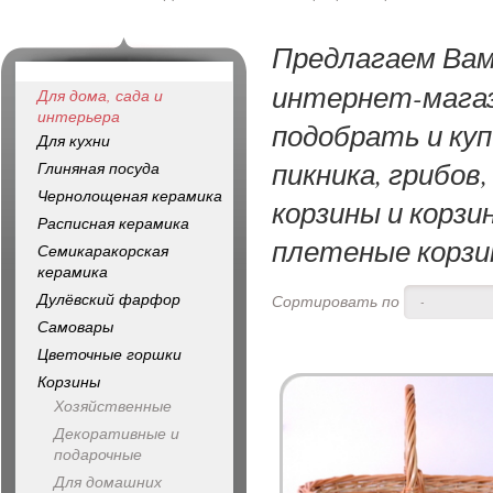
Предлагаем Ва
интернет-магаз
Для дома, сада и
интерьера
подобрать и куп
Для кухни
пикника, грибов
Глиняная посуда
Чернолощеная керамика
корзины и корзи
Расписная керамика
плетеные корзин
Семикаракорская
керамика
Дулёвский фарфор
Сортировать по
-
Самовары
Цветочные горшки
Корзины
Хозяйственные
Декоративные и
подарочные
Для домашних