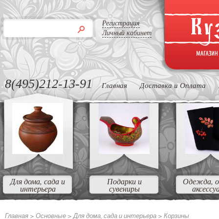
Регистрация
Личный кабинет
8(495)212-13-91
Главная
Доставка и Оплата
Для дома, сада и
Подарки и
Одежда, о
интерьера
сувениры
аксессу
Главная >
Основные >
Для дома, сада и интерьера >
Корзины