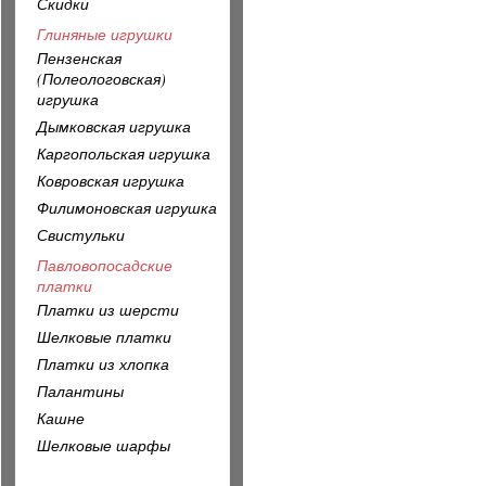
Скидки
Глиняные игрушки
Пензенская
(Полеологовская)
игрушка
Дымковская игрушка
Каргопольская игрушка
Ковровская игрушка
Филимоновская игрушка
Свистульки
Павловопосадские
платки
Платки из шерсти
Шелковые платки
Платки из хлопка
Палантины
Кашне
Шелковые шарфы