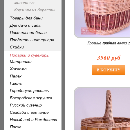
животных
Корзины из бересты
Товары для бани
Для дачи и сада
Постельное белье
Предметы интерьера
Корзина грибная волна 2
Скидки
Подарки и сувениры
3960 руб
Матрешки
Хохлома
Палех
Гжель
Городецкая роспись
Богородская игрушка
Русский сувенир
Свадьба и венчание
Новый год и Рождество
Пасха