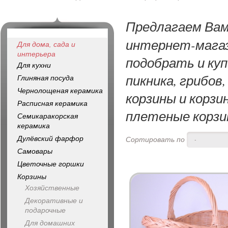
Предлагаем Ва
интернет-магаз
Для дома, сада и
интерьера
подобрать и куп
Для кухни
пикника, грибов
Глиняная посуда
Чернолощеная керамика
корзины и корзи
Расписная керамика
плетеные корзин
Семикаракорская
керамика
Дулёвский фарфор
Сортировать по
-
Самовары
Цветочные горшки
Корзины
Хозяйственные
Декоративные и
подарочные
Для домашних