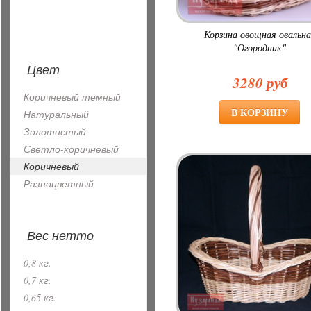
Корзина овощная овальна
"Огородник"
Цвет
3280 руб
Коричневый темный
Натуральный
Золотистый
Светло-коричневый
Коричневый
Разноцветный
Вес нетто
0,8 кг.
0,7 кг.
0,65 кг.