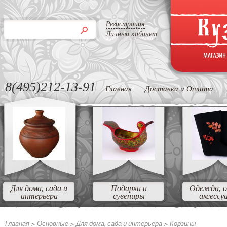
Регистрация
Личный кабинет
8(495)212-13-91
Главная
Доставка и Оплата
Для дома, сада и
Подарки и
Одежда, о
интерьера
сувениры
аксессу
Главная >
Основные >
Для дома, сада и интерьера >
Корзины