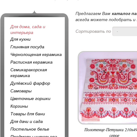
Предлагаем Вам
каталог па
всегда можете подобрать и к
Для дома, сада и
Сортировать по
-
интерьера
Для кухни
Глиняная посуда
Чернолощеная керамика
Расписная керамика
Семикаракорская
керамика
Дулёвский фарфор
Самовары
Цветочные горшки
Корзины
Товары для бани
Для дачи и сада
Постельное белье
Полотенце-Петушки 210х49
серое
Предметы интерьера