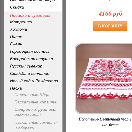
Скидки
4160 руб
Подарки и сувениры
Матрешки
Хохлома
Палех
Гжель
Городецкая роспись
Богородская игрушка
Русский сувенир
Свадьба и венчание
Новый год и Рождество
Пасха
Пасхальные Яйца
Пасхальные корзинки
Салфетки, рушники,
настольники
Полотенце-Цветочный узор 1
Пасхальные символы
см. белое
и обереги