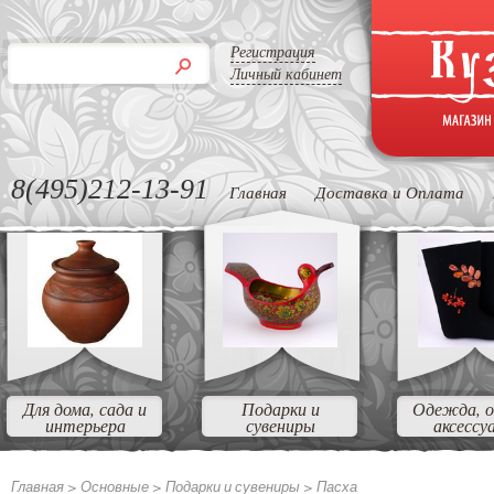
Регистрация
Личный кабинет
8(495)212-13-91
Главная
Доставка и Оплата
Для дома, сада и
Подарки и
Одежда, о
интерьера
сувениры
аксессу
Главная >
Основные >
Подарки и сувениры >
Пасха