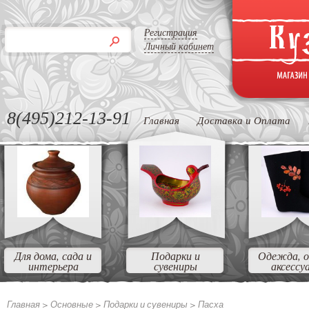
Регистрация
Личный кабинет
8(495)212-13-91
Главная
Доставка и Оплата
Для дома, сада и
Подарки и
Одежда, о
интерьера
сувениры
аксессу
Главная >
Основные >
Подарки и сувениры >
Пасха