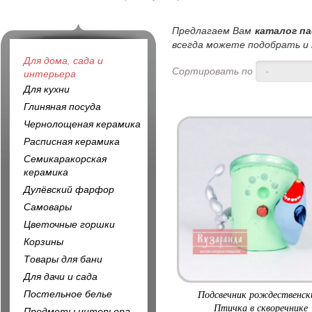
Предлагаем Вам
каталог па
всегда можете подобрать и к
Для дома, сада и
Сортировать по
-
интерьера
Для кухни
Глиняная посуда
Чернолощеная керамика
Расписная керамика
Семикаракорская
керамика
Дулёвский фарфор
Самовары
Цветочные горшки
Корзины
Товары для бани
Для дачи и сада
Постельное белье
Подсвечник рождественск
Птичка в скворечнике
Предметы интерьера