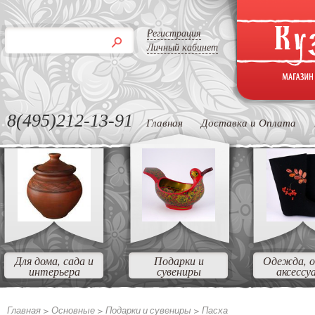
Регистрация
Личный кабинет
8(495)212-13-91
Главная
Доставка и Оплата
Для дома, сада и
Подарки и
Одежда, о
интерьера
сувениры
аксессу
Главная >
Основные >
Подарки и сувениры >
Пасха