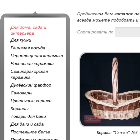
Предлагаем Вам
каталог па
всегда можете подобрать и к
Для дома, сада и
Сортировать по
-
интерьера
Для кухни
Глиняная посуда
Чернолощеная керамика
Расписная керамика
Семикаракорская
керамика
Дулёвский фарфор
Самовары
Цветочные горшки
Корзины
Товары для бани
Для дачи и сада
Постельное белье
Корзина "Сказка" №3
Предметы интерьера