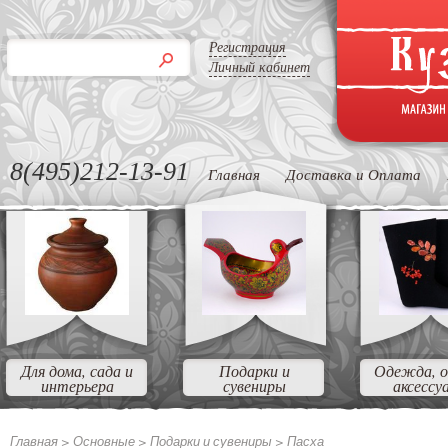
Регистрация
Личный кабинет
8(495)212-13-91
Главная
Доставка и Оплата
Для дома, сада и
Подарки и
Одежда, о
интерьера
сувениры
аксессу
Главная >
Основные >
Подарки и сувениры >
Пасха