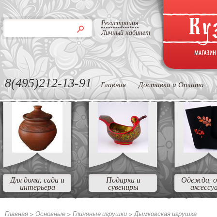
Регистрация
Личный кабинет
8(495)212-13-91
Главная
Доставка и Оплата
Для дома, сада и
Подарки и
Одежда, о
интерьера
сувениры
аксессу
Главная >
Основные >
Глиняные игрушки >
Дымковская игрушка