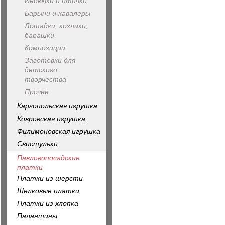
Индючки и птички
Барыни и кавалеры
Лошадки, козлики,
барашки
Композиции
Заготовки для
детского
творчества
Прочее
Каргопольская игрушка
Ковровская игрушка
Филимоновская игрушка
Свистульки
Павловопосадские
платки
Платки из шерсти
Шелковые платки
Платки из хлопка
Палантины