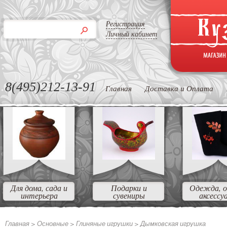
Регистрация
Личный кабинет
8(495)212-13-91
Главная
Доставка и Оплата
Для дома, сада и
Подарки и
Одежда, о
интерьера
сувениры
аксессу
Главная >
Основные >
Глиняные игрушки >
Дымковская игрушка