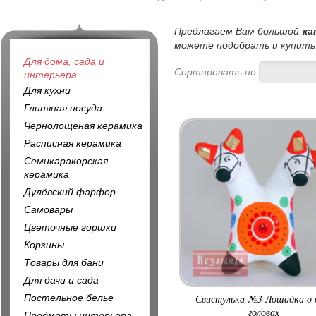
Предлагаем Вам большой
ка
можете подобрать и купить 
Для дома, сада и
Сортировать по
-
интерьера
Для кухни
Глиняная посуда
Чернолощеная керамика
Расписная керамика
Семикаракорская
керамика
Дулёвский фарфор
Самовары
Цветочные горшки
Корзины
Товары для бани
Для дачи и сада
Постельное белье
Свистулька №3 Лошадка о 
головах
Предметы интерьера