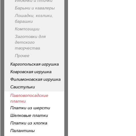
Индючки и птички
Барыни и кавалеры
Лошадки, козлики,
барашки
Композиции
Заготовки для
детского
творчества
Прочее
Каргопольская игрушка
Ковровская игрушка
Филимоновская игрушка
Свистульки
Павловопосадские
платки
Платки из шерсти
Шелковые платки
Платки из хлопка
Палантины