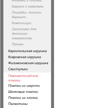
Индючки и птички
Барыни и кавалеры
Лошадки, козлики,
барашки
Композиции
Заготовки для
детского
творчества
Прочее
Каргопольская игрушка
Ковровская игрушка
Филимоновская игрушка
Свистульки
Павловопосадские
платки
Платки из шерсти
Шелковые платки
Платки из хлопка
Палантины