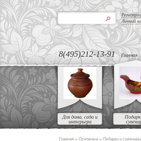
Регистра
Личный к
8(495)212-13-91
Главная
Для дома, сада и
Подарк
интерьера
сувени
Главная >
Основные >
Подарки и сувенир