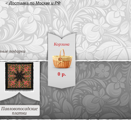
<
Доставка по Москве и РФ
Корзина
вные подарки
0 р.
Павловопосадские
платки