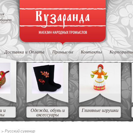
ция
абинет
Доставка и Оплата
Промыслы
Контакты
Корпорати
и и
Одежда, обувь и
Глиняные игрушки
ры
аксессуары
ы >
Русский сувенир