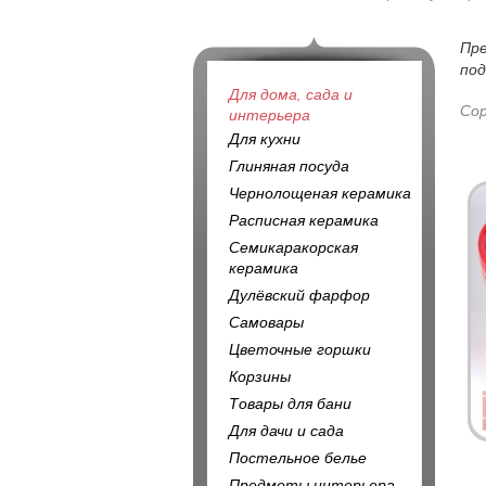
Пр
под
Для дома, сада и
Со
интерьера
Для кухни
Глиняная посуда
Чернолощеная керамика
Расписная керамика
Семикаракорская
керамика
Дулёвский фарфор
Самовары
Цветочные горшки
Корзины
Товары для бани
Для дачи и сада
Постельное белье
Предметы интерьера