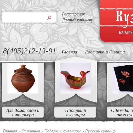
Регистрация
Личный кабинет
8(495)212-13-91
Главная
Доставка и Оплата
Для дома, сада и
Подарки и
Одежда, о
интерьера
сувениры
аксессу
Главная >
Основные >
Подарки и сувениры >
Русский сувенир