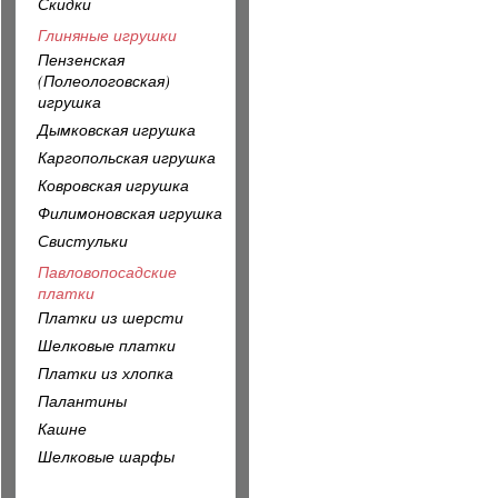
Скидки
Глиняные игрушки
Пензенская
(Полеологовская)
игрушка
Дымковская игрушка
Каргопольская игрушка
Ковровская игрушка
Филимоновская игрушка
Свистульки
Павловопосадские
платки
Платки из шерсти
Шелковые платки
Платки из хлопка
Палантины
Кашне
Шелковые шарфы