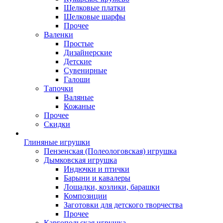
Шелковые платки
Шелковые шарфы
Прочее
Валенки
Простые
Дизайнерские
Детские
Сувенирные
Галоши
Тапочки
Валяные
Кожаные
Прочее
Скидки
Глиняные игрушки
Пензенская (Полеологовская) игрушка
Дымковская игрушка
Индючки и птички
Барыни и кавалеры
Лошадки, козлики, барашки
Композиции
Заготовки для детского творчества
Прочее
Каргопольская игрушка