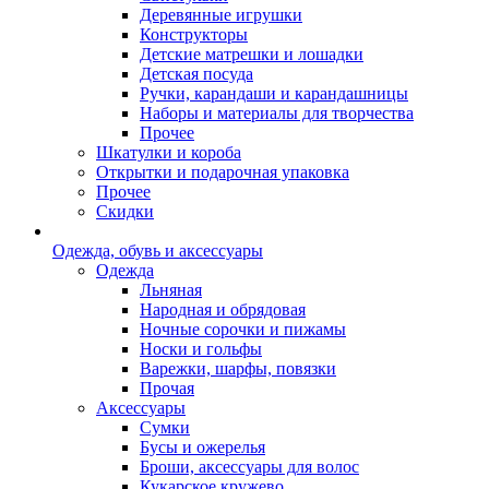
Деревянные игрушки
Конструкторы
Детские матрешки и лошадки
Детская посуда
Ручки, карандаши и карандашницы
Наборы и материалы для творчества
Прочее
Шкатулки и короба
Открытки и подарочная упаковка
Прочее
Скидки
Одежда, обувь и аксессуары
Одежда
Льняная
Народная и обрядовая
Ночные сорочки и пижамы
Носки и гольфы
Варежки, шарфы, повязки
Прочая
Аксессуары
Сумки
Бусы и ожерелья
Броши, аксессуары для волос
Кукарское кружево