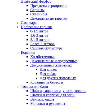
Дулёвский фарфор
Предметы сервировки
Сервизы
Сувениры
Декоративные тарелки
Самовары
Цветочные горшки
0-1,5 литра
1,6-3 литра
3,1-5 литров
Более 5 литров
Садовая скульптура
Корзины
Хозяйственные
Декоративные и подарочные
Для домашних животных
Для кошек
Для собак
Для других животных
Корзины из бересты
Товары для бани
Шайки, запарники, ушаты, ковши
Шапки и коврики для бани
Веники, масла
Мочалки и рукавицы