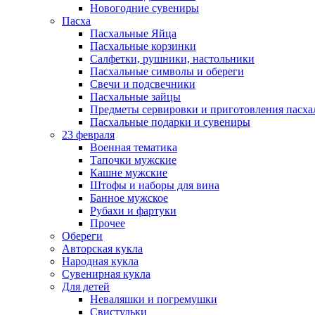
Новогодние сувениры
Пасха
Пасхальные Яйца
Пасхальные корзинки
Салфетки, рушники, настольники
Пасхальные символы и обереги
Свечи и подсвечники
Пасхальные зайцы
Предметы сервировки и приготовления пасх
Пасхальные подарки и сувениры
23 февраля
Военная тематика
Тапочки мужские
Кашне мужские
Штофы и наборы для вина
Банное мужское
Рубахи и фартуки
Прочее
Обереги
Авторская кукла
Народная кукла
Сувенирная кукла
Для детей
Неваляшки и погремушки
Свистульки