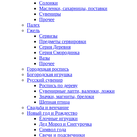
Солонки
Масленки, сахарницы, поставки
Сувениры
Прочее
Палех
Гжель
Сервизы
Предметы сервировки
Серия Деревня
Серия Смородинка
Вазы
Прочее
Городецкая роспись
Богородская игрушка
Русский сувенир
Роспись по дереву
Сувенирные лапти, валенки, ложки
Значки, магниты, брелоки
Щепная птица
Свадьба и венчание
Новый год и Рождество
Ёлочные игрушки
Дед Мороз и Снегурочка
Символ года
Свечи и подсвечники