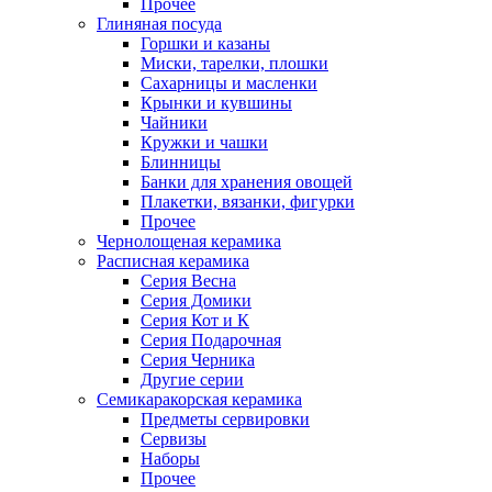
Прочее
Глиняная посуда
Горшки и казаны
Миски, тарелки, плошки
Сахарницы и масленки
Крынки и кувшины
Чайники
Кружки и чашки
Блинницы
Банки для хранения овощей
Плакетки, вязанки, фигурки
Прочее
Чернолощеная керамика
Расписная керамика
Серия Весна
Серия Домики
Серия Кот и К
Серия Подарочная
Серия Черника
Другие серии
Семикаракорская керамика
Предметы сервировки
Сервизы
Наборы
Прочее