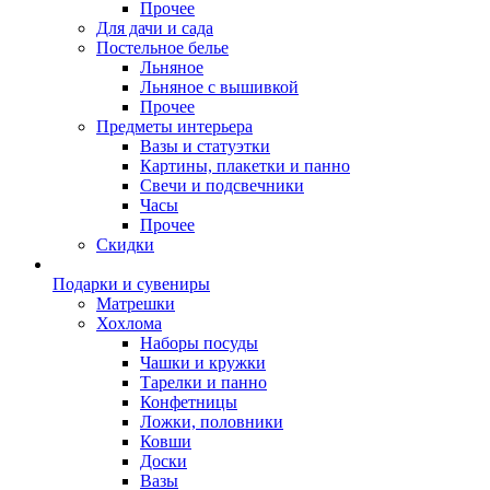
Прочее
Для дачи и сада
Постельное белье
Льняное
Льняное с вышивкой
Прочее
Предметы интерьера
Вазы и статуэтки
Картины, плакетки и панно
Свечи и подсвечники
Часы
Прочее
Скидки
Подарки и сувениры
Матрешки
Хохлома
Наборы посуды
Чашки и кружки
Тарелки и панно
Конфетницы
Ложки, половники
Ковши
Доски
Вазы