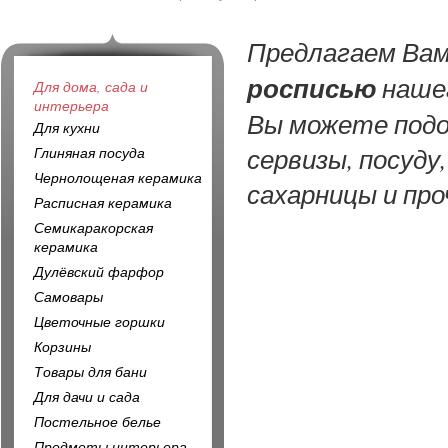
Предлагаем Ва
росписью
нашег
Для дома, сада и
интерьера
Вы можете подо
Для кухни
сервизы, посуду
Глиняная посуда
Чернолощеная керамика
сахарницы и про
Расписная керамика
Семикаракорская
керамика
Дулёвский фарфор
Самовары
Цветочные горшки
Корзины
Товары для бани
Для дачи и сада
Постельное белье
Предметы интерьера