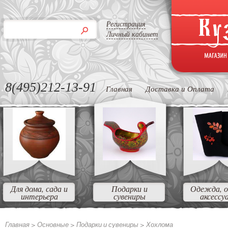
Регистрация
Личный кабинет
8(495)212-13-91
Главная
Доставка и Оплата
Для дома, сада и
Подарки и
Одежда, о
интерьера
сувениры
аксессу
Главная >
Основные >
Подарки и сувениры >
Хохлома