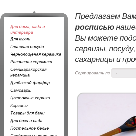
Предлагаем Ва
росписью
нашег
Для дома, сада и
интерьера
Вы можете подо
Для кухни
сервизы, посуду
Глиняная посуда
Чернолощеная керамика
сахарницы и про
Расписная керамика
Семикаракорская
Сортировать по
-
керамика
Дулёвский фарфор
Самовары
Цветочные горшки
Корзины
Товары для бани
Для дачи и сада
Постельное белье
Предметы интерьера