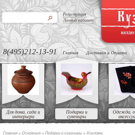
Регистрация
Личный кабинет
8(495)212-13-91
Главная
Доставка и Оплата
Для дома, сада и
Подарки и
Одежда, о
интерьера
сувениры
аксессу
Главная >
Основные >
Подарки и сувениры >
Хохлома