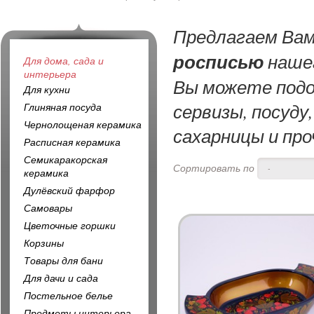
Предлагаем Ва
росписью
нашег
Для дома, сада и
интерьера
Вы можете подо
Для кухни
сервизы, посуду
Глиняная посуда
Чернолощеная керамика
сахарницы и про
Расписная керамика
Семикаракорская
Сортировать по
-
керамика
Дулёвский фарфор
Самовары
Цветочные горшки
Корзины
Товары для бани
Для дачи и сада
Постельное белье
Предметы интерьера