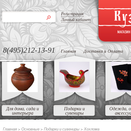
Регистрация
Личный кабинет
8(495)212-13-91
Главная
Доставка и Оплата
Для дома, сада и
Подарки и
Одежда, о
интерьера
сувениры
аксессу
Главная >
Основные >
Подарки и сувениры >
Хохлома