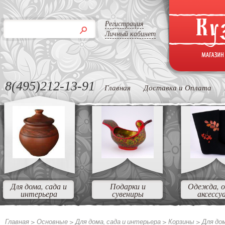
Регистрация
Личный кабинет
8(495)212-13-91
Главная
Доставка и Оплата
Для дома, сада и
Подарки и
Одежда, о
интерьера
сувениры
аксессу
Главная >
Основные >
Для дома, сада и интерьера >
Корзины >
Для до