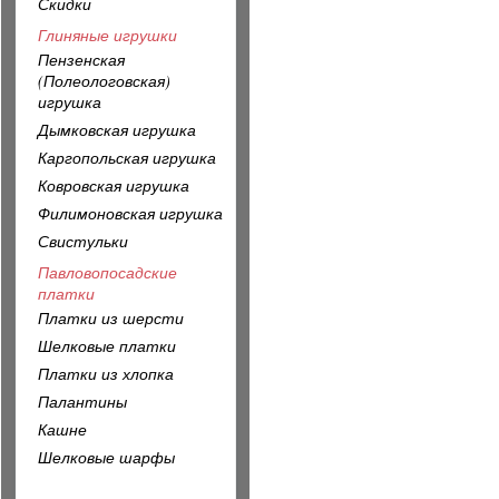
Скидки
Глиняные игрушки
Пензенская
(Полеологовская)
игрушка
Дымковская игрушка
Каргопольская игрушка
Ковровская игрушка
Филимоновская игрушка
Свистульки
Павловопосадские
платки
Платки из шерсти
Шелковые платки
Платки из хлопка
Палантины
Кашне
Шелковые шарфы