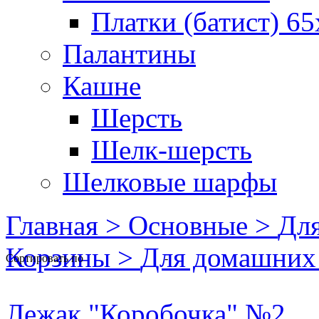
Платки (батист) 65
Палантины
Кашне
Шерсть
Шелк-шерсть
Шелковые шарфы
Главная >
Основные >
Для
Корзины >
Для домашних
Сортировать по
-
Лежак "Коробочка" №2