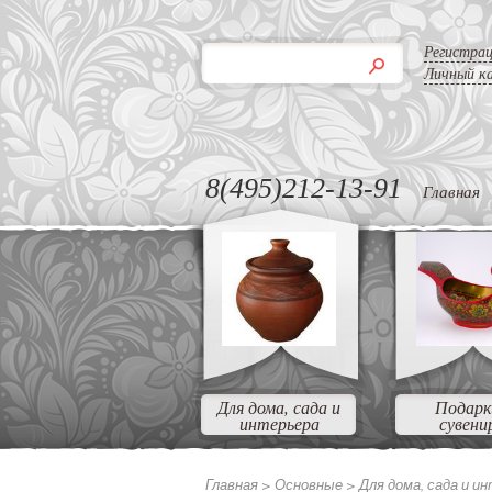
Регистра
Личный к
8(495)212-13-91
Главная
Для дома, сада и
Подарк
интерьера
сувени
Главная >
Основные >
Для дома, сада и и