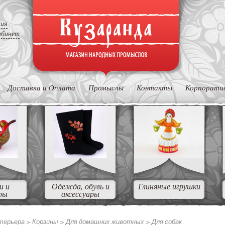
ция
абинет
Доставка и Оплата
Промыслы
Контакты
Корпорати
и и
Одежда, обувь и
Глиняные игрушки
ры
аксессуары
нтерьера >
Корзины >
Для домашних животных >
Для собак