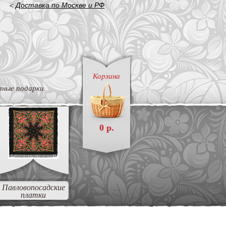
<
Доставка по Москве и РФ
Корзина
вные подарки
0 р.
Павловопосадские
платки