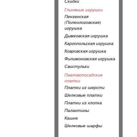
Скидки
Глиняные игрушки
Пензенская
(Полеологовская)
игрушка
Дымковская игрушка
Каргопольская игрушка
Ковровская игрушка
Филимоновская игрушка
Свистульки
Павловопосадские
платки
Платки из шерсти
Шелковые платки
Платки из хлопка
Палантины
Кашне
Шелковые шарфы