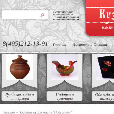
Регистрация
Личный кабинет
8(495)212-13-91
Главная
Доставка и Оплата
Для дома, сада и
Подарки и
Одежда, о
интерьера
сувениры
аксессу
Главная >
Подставка для масла "Подсолнух"