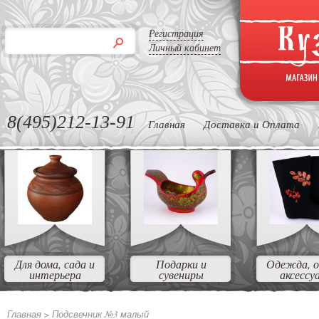
Регистрация
Личный кабинет
8(495)212-13-91
Главная
Доставка и Оплата
Для дома, сада и
Подарки и
Одежда, о
интерьера
сувениры
аксессу
Главная >
Подсвечник №3 малый