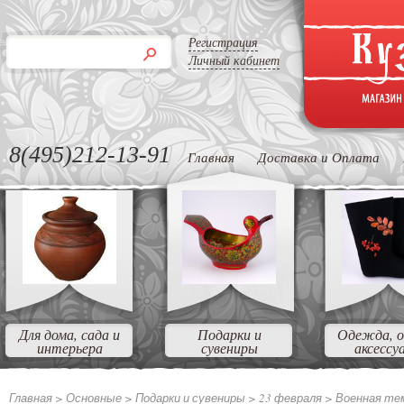
Регистрация
Личный кабинет
8(495)212-13-91
Главная
Доставка и Оплата
Для дома, сада и
Подарки и
Одежда, о
интерьера
сувениры
аксессу
Главная >
Основные >
Подарки и сувениры >
23 февраля >
Военная те