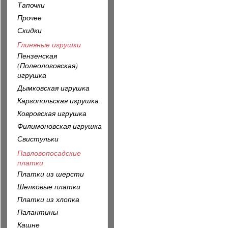
Тапочки
Прочее
Скидки
Глиняные игрушки
Пензенская
(Полеологовская)
игрушка
Дымковская игрушка
Каргопольская игрушка
Ковровская игрушка
Филимоновская игрушка
Свистульки
Павловопосадские
платки
Платки из шерсти
Шелковые платки
Платки из хлопка
Палантины
Кашне