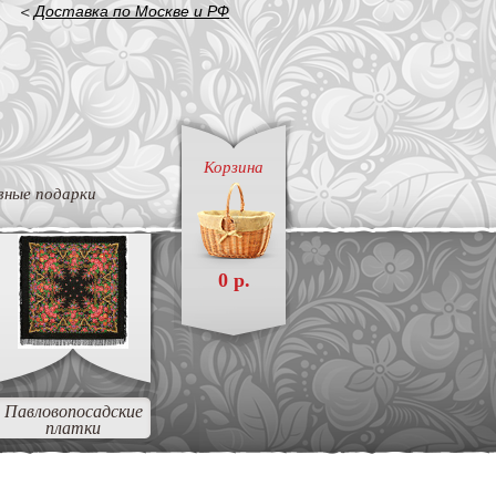
<
Доставка по Москве и РФ
Корзина
вные подарки
0 р.
Павловопосадские
платки