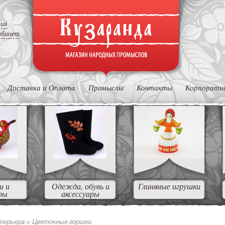
ция
абинет
Доставка и Оплата
Промыслы
Контакты
Корпорати
и и
Одежда, обувь и
Глиняные игрушки
ры
аксессуары
нтерьера >
Цветочные горшки