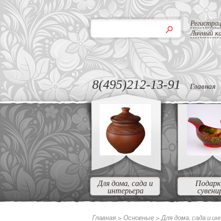
Регистра
Личный к
8(495)212-13-91
Главная
Для дома, сада и
Подарк
интерьера
сувени
Главная >
Основные >
Для дома, сада и и