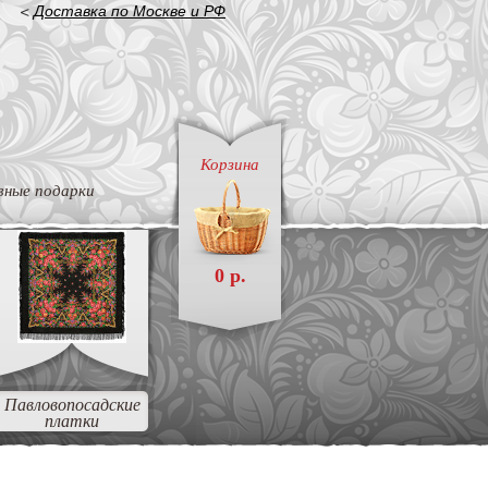
<
Доставка по Москве и РФ
Корзина
вные подарки
0 р.
Павловопосадские
платки