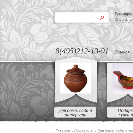
Регистра
Личный к
8(495)212-13-91
Главная
Для дома, сада и
Подарк
интерьера
сувени
Главная >
Основные >
Для дома, сада и и