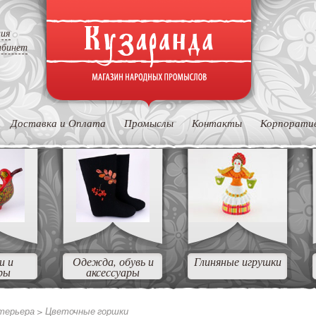
ция
абинет
Доставка и Оплата
Промыслы
Контакты
Корпорати
и и
Одежда, обувь и
Глиняные игрушки
ры
аксессуары
нтерьера >
Цветочные горшки