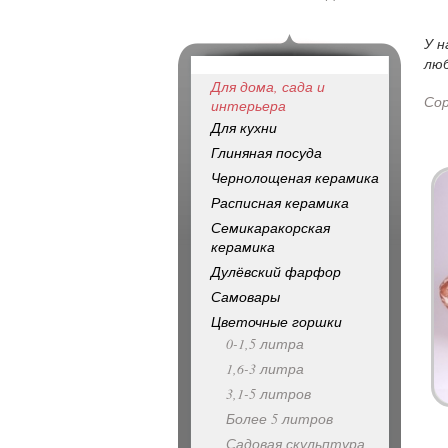
У н
люб
Для дома, сада и
Со
интерьера
Для кухни
Глиняная посуда
Чернолощеная керамика
Расписная керамика
Семикаракорская
керамика
Дулёвский фарфор
Самовары
Цветочные горшки
0-1,5 литра
1,6-3 литра
3,1-5 литров
Более 5 литров
Садовая скульптура