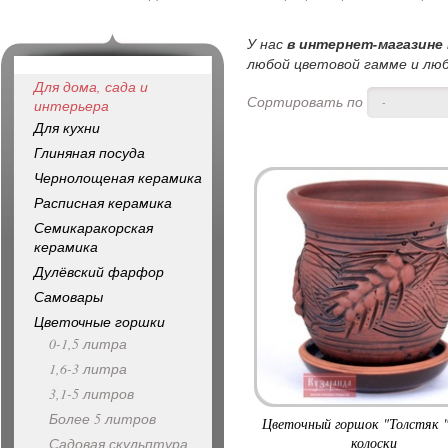
У нас
в интернет-магазине
любой цветовой гамме и люб
Для дома, сада и
Сортировать по
-
интерьера
Для кухни
Глиняная посуда
Чернолощеная керамика
Расписная керамика
Семикаракорская
керамика
Дулёвский фарфор
Самовары
Цветочные горшки
0-1,5 литра
1,6-3 литра
3,1-5 литров
Более 5 литров
Цветочный горшок "Толстяк 
колоски
Садовая скульптура