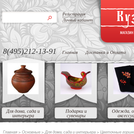
Регистрация
Личный кабинет
8(495)212-13-91
Главная
Доставка и Оплата
Для дома, сада и
Подарки и
Одежда, о
интерьера
сувениры
аксессу
Главная >
Основные >
Для дома, сада и интерьера >
Цветочные горшк