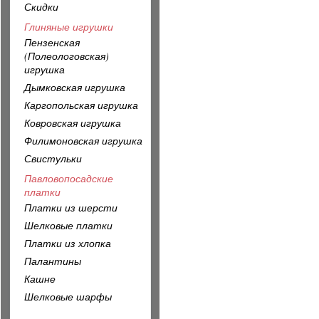
Скидки
Глиняные игрушки
Пензенская
(Полеологовская)
игрушка
Дымковская игрушка
Каргопольская игрушка
Ковровская игрушка
Филимоновская игрушка
Свистульки
Павловопосадские
платки
Платки из шерсти
Шелковые платки
Платки из хлопка
Палантины
Кашне
Шелковые шарфы