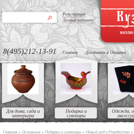
Регистрация
Личный кабинет
8(495)212-13-91
Главная
Доставка и Оплата
Для дома, сада и
Подарки и
Одежда, о
интерьера
сувениры
аксессу
Главная >
Основные >
Подарки и сувениры >
Новый год и Рождество 