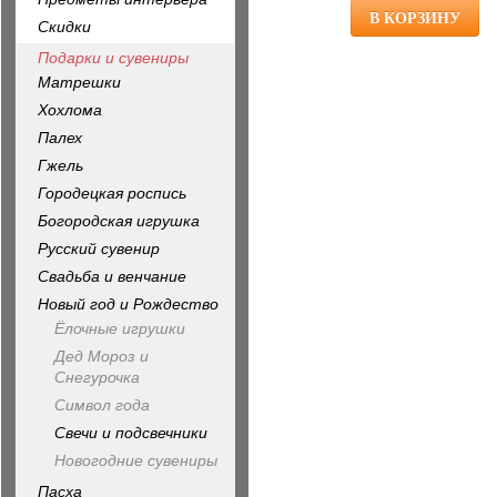
Скидки
Подарки и сувениры
Матрешки
Хохлома
Палех
Гжель
Городецкая роспись
Богородская игрушка
Русский сувенир
Свадьба и венчание
Новый год и Рождество
Ёлочные игрушки
Дед Мороз и
Снегурочка
Символ года
Свечи и подсвечники
Новогодние сувениры
Пасха