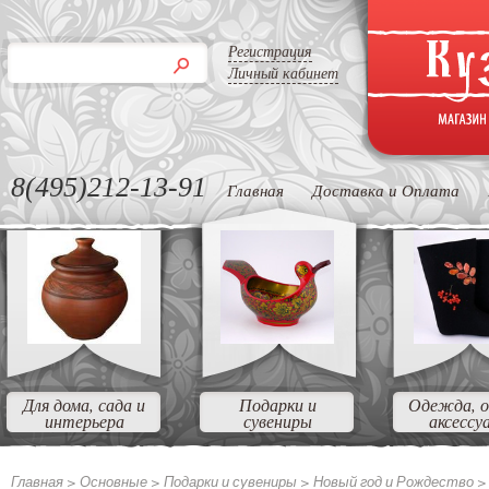
Регистрация
Личный кабинет
8(495)212-13-91
Главная
Доставка и Оплата
Для дома, сада и
Подарки и
Одежда, о
интерьера
сувениры
аксессу
Главная >
Основные >
Подарки и сувениры >
Новый год и Рождество 