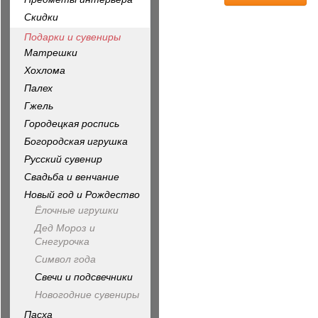
Скидки
Подарки и сувениры
Матрешки
Хохлома
Палех
Гжель
Городецкая роспись
Богородская игрушка
Русский сувенир
Свадьба и венчание
Новый год и Рождество
Ёлочные игрушки
Дед Мороз и
Снегурочка
Символ года
Свечи и подсвечники
Новогодние сувениры
Пасха