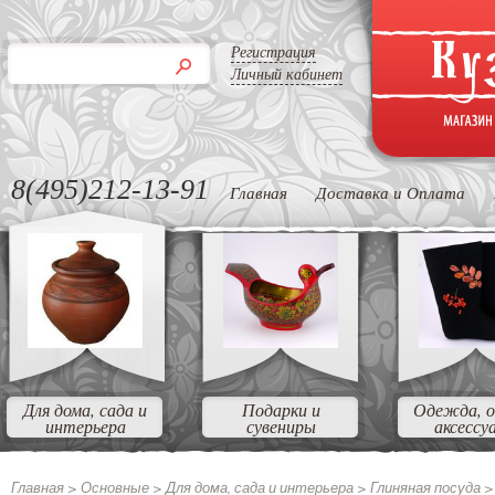
Регистрация
Личный кабинет
8(495)212-13-91
Главная
Доставка и Оплата
Для дома, сада и
Подарки и
Одежда, о
интерьера
сувениры
аксессу
Главная >
Основные >
Для дома, сада и интерьера >
Глиняная посуда 