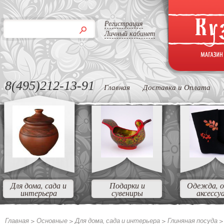
Регистрация
Личный кабинет
8(495)212-13-91
Главная
Доставка и Оплата
Для дома, сада и
Подарки и
Одежда, о
интерьера
сувениры
аксессу
Главная >
Основные >
Для дома, сада и интерьера >
Глиняная посуда 