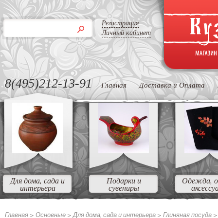
Регистрация
Личный кабинет
8(495)212-13-91
Главная
Доставка и Оплата
Для дома, сада и
Подарки и
Одежда, о
интерьера
сувениры
аксессу
Главная >
Основные >
Для дома, сада и интерьера >
Глиняная посуда 