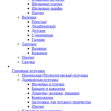
Шелковые платки
Шелковые шарфы
Прочее
Валенки
Простые
Дизайнерские
Детские
Сувенирные
Галоши
Тапочки
Валяные
Кожаные
Прочее
Скидки
Глиняные игрушки
Пензенская (Полеологовская) игрушка
Дымковская игрушка
Индючки и птички
Барыни и кавалеры
Лошадки, козлики, барашки
Композиции
Заготовки для детского творчества
Прочее
Каргопольская игрушка