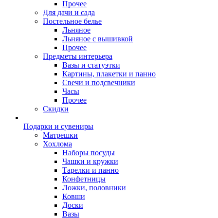
Прочее
Для дачи и сада
Постельное белье
Льняное
Льняное с вышивкой
Прочее
Предметы интерьера
Вазы и статуэтки
Картины, плакетки и панно
Свечи и подсвечники
Часы
Прочее
Скидки
Подарки и сувениры
Матрешки
Хохлома
Наборы посуды
Чашки и кружки
Тарелки и панно
Конфетницы
Ложки, половники
Ковши
Доски
Вазы