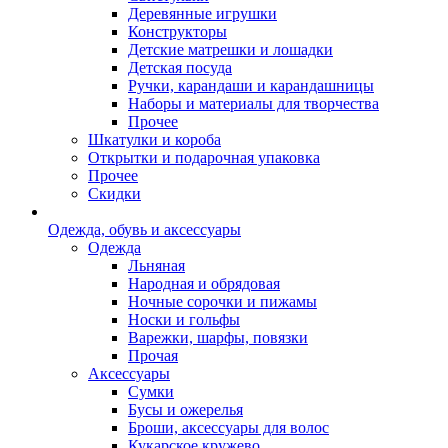
Деревянные игрушки
Конструкторы
Детские матрешки и лошадки
Детская посуда
Ручки, карандаши и карандашницы
Наборы и материалы для творчества
Прочее
Шкатулки и короба
Открытки и подарочная упаковка
Прочее
Скидки
Одежда, обувь и аксессуары
Одежда
Льняная
Народная и обрядовая
Ночные сорочки и пижамы
Носки и гольфы
Варежки, шарфы, повязки
Прочая
Аксессуары
Сумки
Бусы и ожерелья
Броши, аксессуары для волос
Кукарское кружево