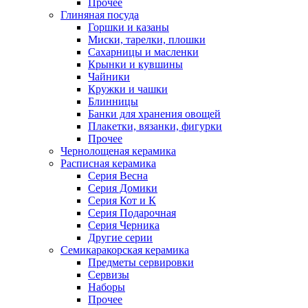
Прочее
Глиняная посуда
Горшки и казаны
Миски, тарелки, плошки
Сахарницы и масленки
Крынки и кувшины
Чайники
Кружки и чашки
Блинницы
Банки для хранения овощей
Плакетки, вязанки, фигурки
Прочее
Чернолощеная керамика
Расписная керамика
Серия Весна
Серия Домики
Серия Кот и К
Серия Подарочная
Серия Черника
Другие серии
Семикаракорская керамика
Предметы сервировки
Сервизы
Наборы
Прочее