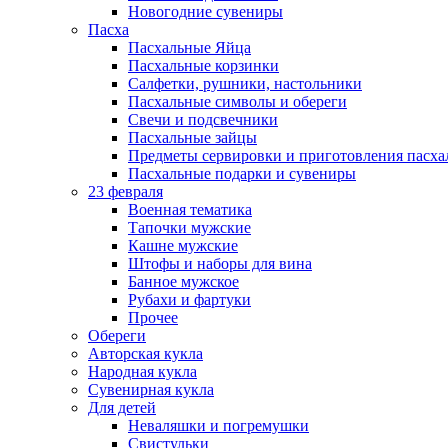
Новогодние сувениры
Пасха
Пасхальные Яйца
Пасхальные корзинки
Салфетки, рушники, настольники
Пасхальные символы и обереги
Свечи и подсвечники
Пасхальные зайцы
Предметы сервировки и приготовления пасх
Пасхальные подарки и сувениры
23 февраля
Военная тематика
Тапочки мужские
Кашне мужские
Штофы и наборы для вина
Банное мужское
Рубахи и фартуки
Прочее
Обереги
Авторская кукла
Народная кукла
Сувенирная кукла
Для детей
Неваляшки и погремушки
Свистульки