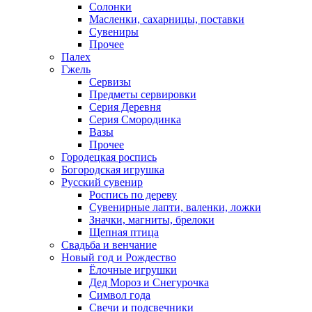
Солонки
Масленки, сахарницы, поставки
Сувениры
Прочее
Палех
Гжель
Сервизы
Предметы сервировки
Серия Деревня
Серия Смородинка
Вазы
Прочее
Городецкая роспись
Богородская игрушка
Русский сувенир
Роспись по дереву
Сувенирные лапти, валенки, ложки
Значки, магниты, брелоки
Щепная птица
Свадьба и венчание
Новый год и Рождество
Ёлочные игрушки
Дед Мороз и Снегурочка
Символ года
Свечи и подсвечники