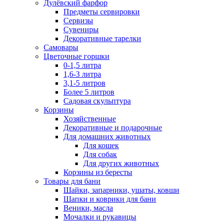
Дулёвский фарфор
Предметы сервировки
Сервизы
Сувениры
Декоративные тарелки
Самовары
Цветочные горшки
0-1,5 литра
1,6-3 литра
3,1-5 литров
Более 5 литров
Садовая скульптура
Корзины
Хозяйственные
Декоративные и подарочные
Для домашних животных
Для кошек
Для собак
Для других животных
Корзины из бересты
Товары для бани
Шайки, запарники, ушаты, ковши
Шапки и коврики для бани
Веники, масла
Мочалки и рукавицы