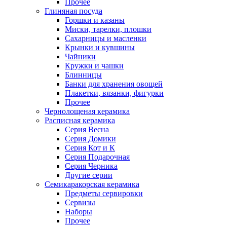
Прочее
Глиняная посуда
Горшки и казаны
Миски, тарелки, плошки
Сахарницы и масленки
Крынки и кувшины
Чайники
Кружки и чашки
Блинницы
Банки для хранения овощей
Плакетки, вязанки, фигурки
Прочее
Чернолощеная керамика
Расписная керамика
Серия Весна
Серия Домики
Серия Кот и К
Серия Подарочная
Серия Черника
Другие серии
Семикаракорская керамика
Предметы сервировки
Сервизы
Наборы
Прочее