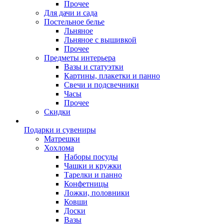
Прочее
Для дачи и сада
Постельное белье
Льняное
Льняное с вышивкой
Прочее
Предметы интерьера
Вазы и статуэтки
Картины, плакетки и панно
Свечи и подсвечники
Часы
Прочее
Скидки
Подарки и сувениры
Матрешки
Хохлома
Наборы посуды
Чашки и кружки
Тарелки и панно
Конфетницы
Ложки, половники
Ковши
Доски
Вазы