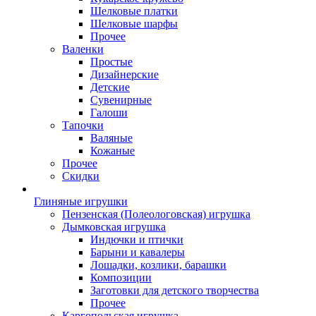
Шелковые платки
Шелковые шарфы
Прочее
Валенки
Простые
Дизайнерские
Детские
Сувенирные
Галоши
Тапочки
Валяные
Кожаные
Прочее
Скидки
Глиняные игрушки
Пензенская (Полеологовская) игрушка
Дымковская игрушка
Индючки и птички
Барыни и кавалеры
Лошадки, козлики, барашки
Композиции
Заготовки для детского творчества
Прочее
Каргопольская игрушка