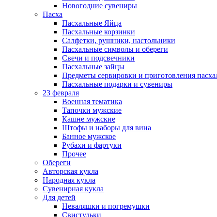
Новогодние сувениры
Пасха
Пасхальные Яйца
Пасхальные корзинки
Салфетки, рушники, настольники
Пасхальные символы и обереги
Свечи и подсвечники
Пасхальные зайцы
Предметы сервировки и приготовления пасх
Пасхальные подарки и сувениры
23 февраля
Военная тематика
Тапочки мужские
Кашне мужские
Штофы и наборы для вина
Банное мужское
Рубахи и фартуки
Прочее
Обереги
Авторская кукла
Народная кукла
Сувенирная кукла
Для детей
Неваляшки и погремушки
Свистульки