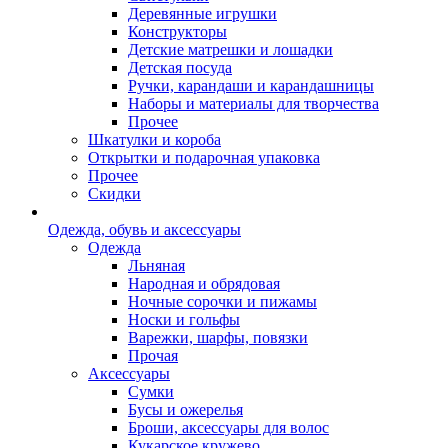
Деревянные игрушки
Конструкторы
Детские матрешки и лошадки
Детская посуда
Ручки, карандаши и карандашницы
Наборы и материалы для творчества
Прочее
Шкатулки и короба
Открытки и подарочная упаковка
Прочее
Скидки
Одежда, обувь и аксессуары
Одежда
Льняная
Народная и обрядовая
Ночные сорочки и пижамы
Носки и гольфы
Варежки, шарфы, повязки
Прочая
Аксессуары
Сумки
Бусы и ожерелья
Броши, аксессуары для волос
Кукарское кружево