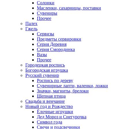
Солонки
Масленки, сахарницы, поставки
Сувениры
Прочее
Палех
Гжель
Сервизы
Предметы сервировки
Серия Деревня
Серия Смородинка
Вазы
Прочее
Городецкая роспись
Богородская игрушка
Русский сувенир
Роспись по дереву
Сувенирные лапти, валенки, ложки
Значки, магниты, брелоки
Щепная птица
Свадьба и венчание
Новый год и Рождество
Ёлочные игрушки
Дед Мороз и Снегурочка
Символ года
Свечи и подсвечники