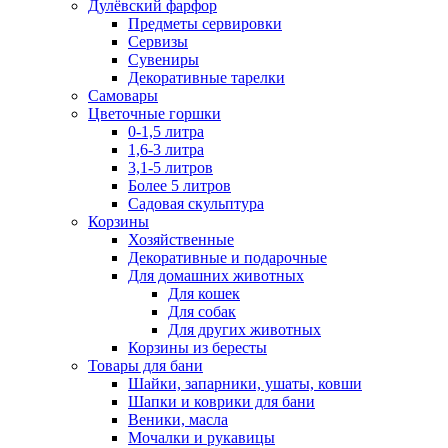
Дулёвский фарфор
Предметы сервировки
Сервизы
Сувениры
Декоративные тарелки
Самовары
Цветочные горшки
0-1,5 литра
1,6-3 литра
3,1-5 литров
Более 5 литров
Садовая скульптура
Корзины
Хозяйственные
Декоративные и подарочные
Для домашних животных
Для кошек
Для собак
Для других животных
Корзины из бересты
Товары для бани
Шайки, запарники, ушаты, ковши
Шапки и коврики для бани
Веники, масла
Мочалки и рукавицы