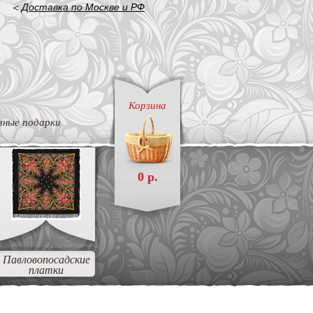
<
Доставка по Москве и РФ
Корзина
вные подарки
0 р.
Павловопосадские
платки