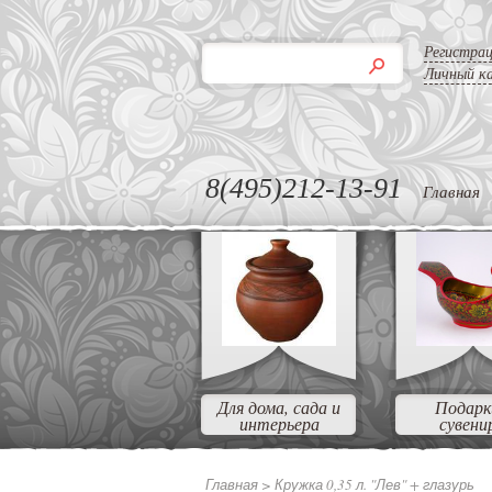
Регистра
Личный к
8(495)212-13-91
Главная
Для дома, сада и
Подарк
интерьера
сувени
Главная >
Кружка 0,35 л. "Лев" + глазурь