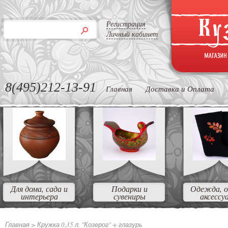
Регистрация
Личный кабинет
8(495)212-13-91
Главная
Доставка и Оплата
Для дома, сада и
Подарки и
Одежда, о
интерьера
сувениры
аксессу
Главная >
Кружка 0,35 л. "Козерог" + глазурь