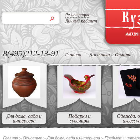
Регистрация
Личный кабинет
8(495)212-13-91
Главная
Доставка и Оплата
Для дома, сада и
Подарки и
Одежда, о
интерьера
сувениры
аксессу
Главная >
Основные >
Для дома, сада и интерьера >
Предметы интер