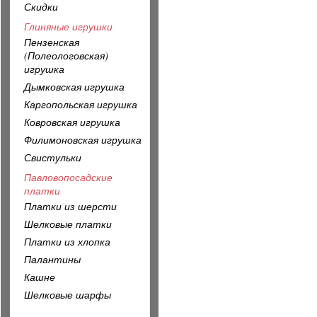
Скидки
Глиняные игрушки
Пензенская
(Полеологовская)
игрушка
Дымковская игрушка
Каргопольская игрушка
Ковровская игрушка
Филимоновская игрушка
Свистульки
Павловопосадские
платки
Платки из шерсти
Шелковые платки
Платки из хлопка
Палантины
Кашне
Шелковые шарфы