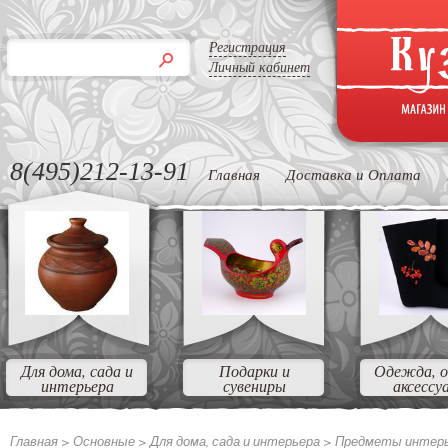
Регистрация
Личный кабинет
8(495)212-13-91
Главная
Доставка и Оплата
Для дома, сада и
Подарки и
Одежда, о
интерьера
сувениры
аксессу
Главная >
Основные
>
Для дома, сада и интерьера
>
Предметы интер