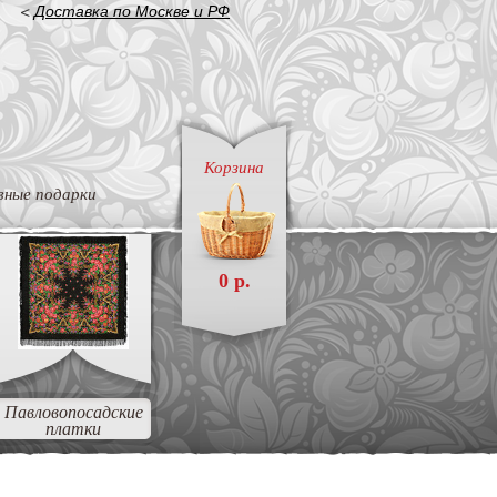
<
Доставка по Москве и РФ
Корзина
вные подарки
0 р.
Павловопосадские
платки