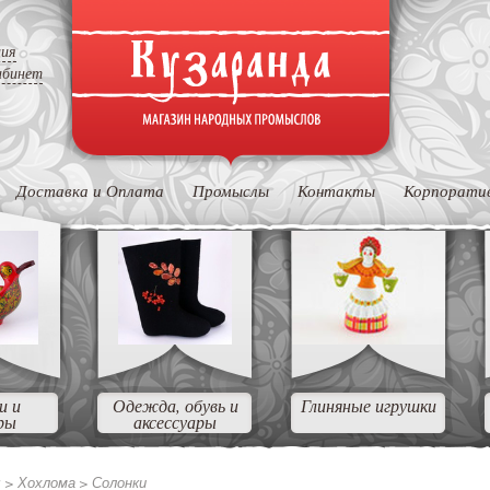
ция
абинет
Доставка и Оплата
Промыслы
Контакты
Корпорати
и и
Одежда, обувь и
Глиняные игрушки
ры
аксессуары
ы >
Хохлома >
Солонки