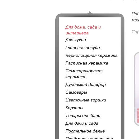
Пр
мож
Для дома, сада и
Со
интерьера
Для кухни
Глиняная посуда
Чернолощеная керамика
Расписная керамика
Семикаракорская
керамика
Дулёвский фарфор
Самовары
Цветочные горшки
Корзины
Товары для бани
Для дачи и сада
Постельное белье
Предметы интерьера