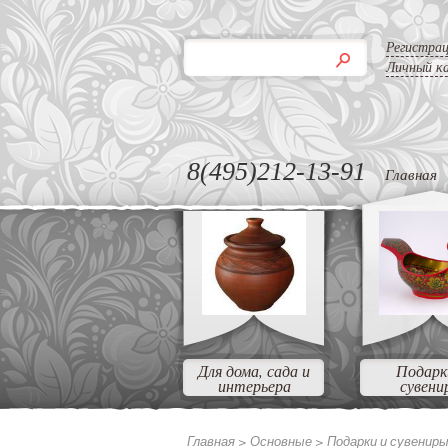
Регистра
Личный к
8(495)212-13-91
Главная
Для дома, сада и
Подарк
интерьера
сувени
Главная >
Основные >
Подарки и сувенир