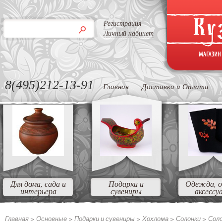
Регистрация
Личный кабинет
8(495)212-13-91
Главная
Доставка и Оплата
Для дома, сада и
Подарки и
Одежда, о
интерьера
сувениры
аксессу
Главная >
Основные
>
Подарки и сувениры
>
Хохлома
>
Солонки
>
Соло